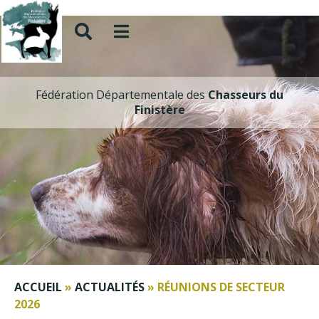
Fédération Départementale des
Chasseurs du
Finistère
ACCUEIL
»
ACTUALITÉS
»
RÉUNIONS DE SECTEUR
2026