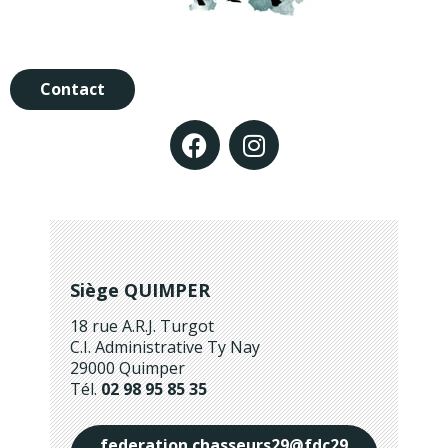
Contact
Siège QUIMPER
18 rue A.R.J. Turgot
C.I. Administrative Ty Nay
29000 Quimper
Tél.
02 98 95 85 35
federation.chasseurs29@fdc29