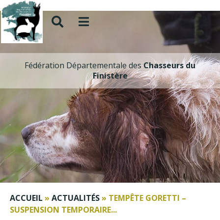
Fédération Départementale des
Chasseurs du
Finistère
ACCUEIL
»
ACTUALITÉS
»
TEMPÊTE GORETTI –
SUSPENSION TEMPORAIRE...