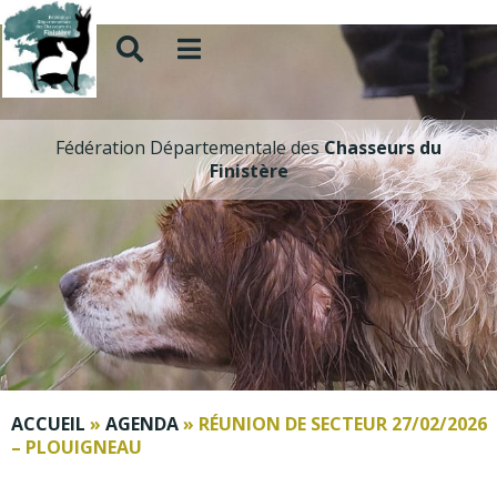
Fédération Départementale des
Chasseurs du
Finistère
ACCUEIL
»
AGENDA
»
RÉUNION DE SECTEUR 27/02/2026
– PLOUIGNEAU