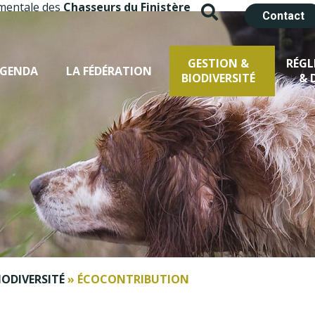
mentale des
Chasseurs du Finistère
Contact
GESTION &
RÉG
GENDA
LA FÉDÉRATION
BIODIVERSITÉ
& 
IODIVERSITÉ
»
ÉCOCONTRIBUTION