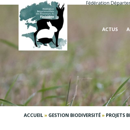
Fédération Départe
ACTUS
A
ACCUEIL
»
GESTION BIODIVERSITÉ
»
PROJETS B