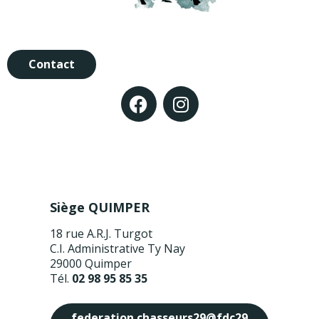
Contact
Siège QUIMPER
18 rue A.R.J. Turgot
C.I. Administrative Ty Nay
29000 Quimper
Tél.
02 98 95 85 35
federation.chasseurs29@fdc29